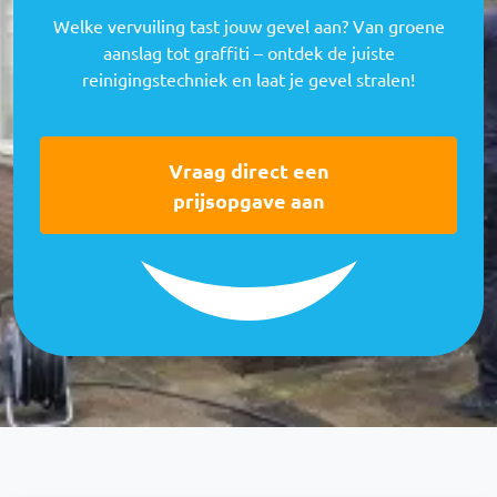
Welke vervuiling tast jouw gevel aan? Van groene
aanslag tot graffiti – ontdek de juiste
reinigingstechniek en laat je gevel stralen!
Vraag direct een
prijsopgave aan