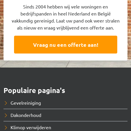
Sinds 2004 hebben wij vele woningen en
bedrijfspanden in heel Nederland en België
vakkundig gereinigd. Laat uw pand ook weer stralen
als nieuw en vraag vrijblijvend een offerte aan.
Vraag nu een offerte aan!
Populaire pagina's
Gevelreiniging
Dakonderhoud
Klimop verwijderen