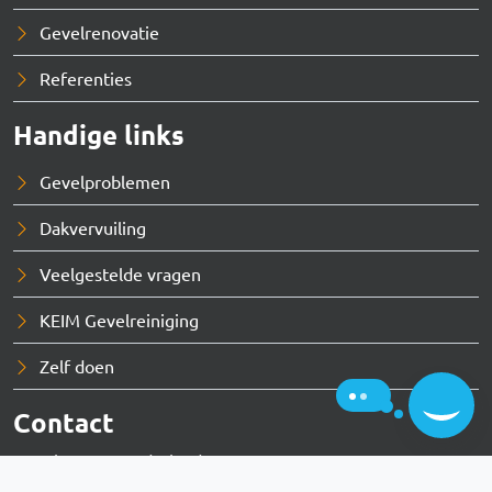
Gevelrenovatie
Referenties
Handige links
Gevelproblemen
Dakvervuiling
Veelgestelde vragen
KEIM Gevelreiniging
Zelf doen
1
Hallo, hoe kan ik u helpen?
Contact
Gevelprotect Nederland BV
Elschot 6