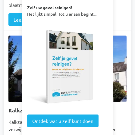
plaatmateriaal.
Zelf uw gevel reinigen?
Het lijkt simpel. Tot u er aan begint...
Lees verder
Afbeelding
Afbeelding
Kalkzandsteen
Ontdek wat u zelf kunt doen
Kalkzandsteen reinigen zonder schade? Wij
verwijderen vuil en algen op een veilige manier en