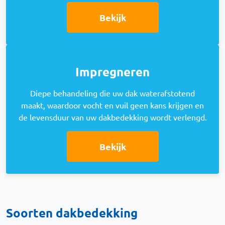
Bekijk
Impregneren
Diepe behandeling die uw dak waterafstotend
maakt, waardoor vocht en vuil geen kans krijgen en
de levensduur van uw dakbedekking wordt verlengd.
Bekijk
Soorten dakbedekking