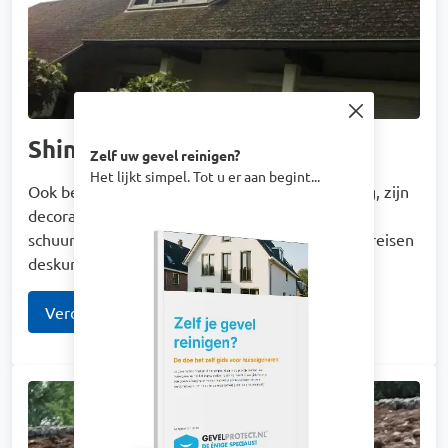
Shingles
Zelf uw gevel reinigen?
Het lijkt simpel. Tot u er aan begint...
Ook bekend als singels of bitumen dakbedekking, zijn
Afbeelding
decoratief en komen veel voor op tuinhuizen,
schuurtjes en veranda's. Ze zijn kwetsbaar en vereisen
deskundige reiniging om schade te voorkomen.
Verder lezen
Afbeelding