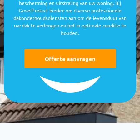
bescherming en uitstraling van uw woning. Bij
GevelProtect bieden we diverse professionele
dakonderhoudsdiensten aan om de levensduur van
uw dak te verlengen en het in optimale conditie te
houden.
Offerte aanvragen