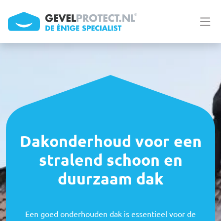
Overslaan en naar de inhoud gaan
Dakonderhoud voor een
stralend schoon en
duurzaam dak
Een goed onderhouden dak is essentieel voor de