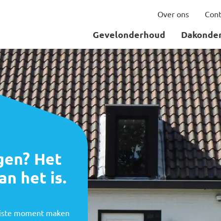
Over ons
Cont
Gevelonderhoud
Dakonde
igen? Het
an het is.
 juiste moment maken