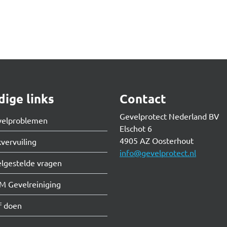
ige links
Contact
Gevelprotect Nederland BV
velproblemen
Elschot 6
4905 AZ Oosterhout
vervuiling
info@gevelprotect.nl
lgestelde vragen
M Gevelreiniging
f doen