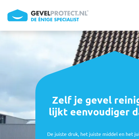
Overslaan en naar de inhoud gaan
Zelf je gevel rein
lijkt eenvoudiger d
De juiste druk, het juiste middel en het