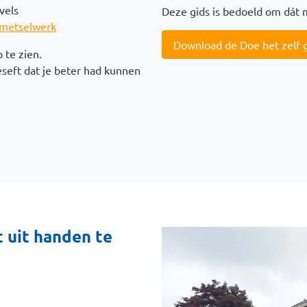
vels
Deze gids is bedoeld om dát 
t metselwerk
Download de Doe het zelf 
p te zien.
seft dat je beter had kunnen
t uit handen te
Afbeelding