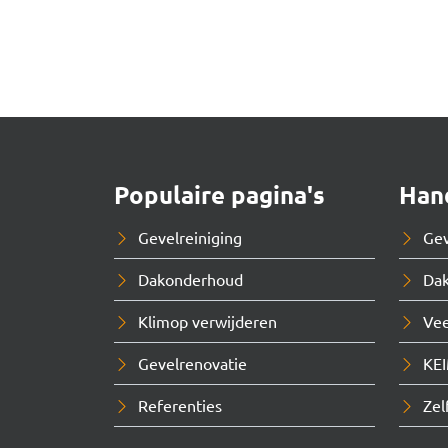
Populaire pagina's
Hand
Gevelreiniging
Ge
Dakonderhoud
Dak
Klimop verwijderen
Vee
Gevelrenovatie
KEI
Referenties
Zel