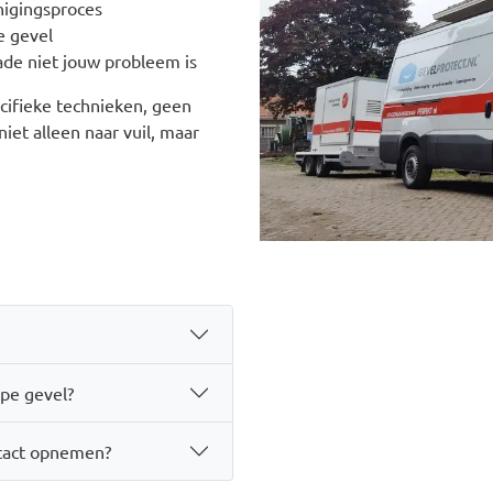
inigingsproces
e gevel
ade niet jouw probleem is
cifieke technieken, geen
iet alleen naar vuil, maar
ype gevel?
ntact opnemen?