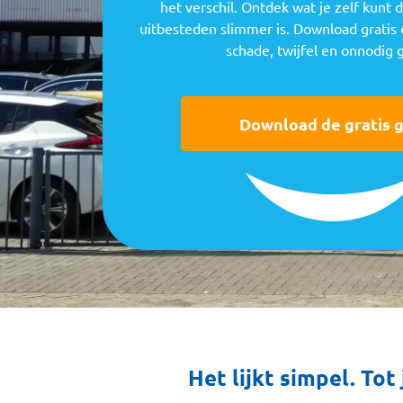
het verschil. Ontdek wat je zelf kunt
uitbesteden slimmer is. Download gratis
schade, twijfel en onnodig 
Download de gratis g
Het lijkt simpel. Tot 