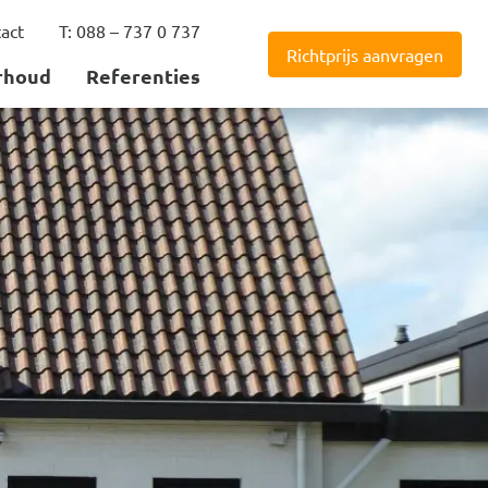
act
T: 088 – 737 0 737
Richtprijs aanvragen
rhoud
Referenties