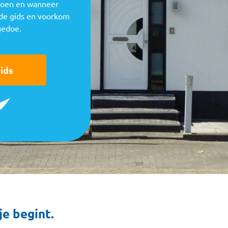
 doen en wanneer
 de gids en voorkom
gedoe.
ids
je begint.
Afbeelding