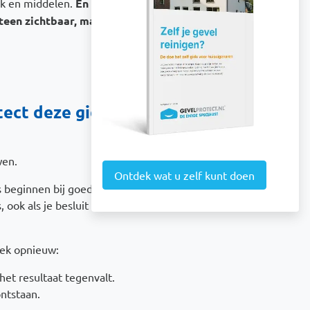
uk en middelen.
En precies daar
eteen zichtbaar, maar maanden
ct deze gids gratis
wen.
Ontdek wat u zelf kunt doen
 beginnen bij goede informatie.
ook als je besluit het zelf te
eek opnieuw:
het resultaat tegenvalt.
ontstaan.