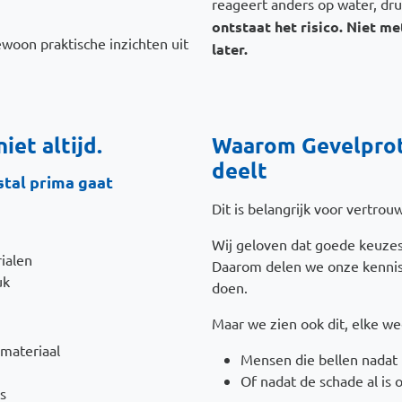
reageert anders op water, dr
ontstaat het risico. Niet m
woon praktische inzichten uit
later.
iet altijd.
Waarom Gevelprote
deelt
tal prima gaat
Dit is belangrijk voor vertrou
Wij geloven dat goede keuzes
ialen
Daarom delen we onze kennis, 
uk
doen.
Maar we zien ook dit, elke w
materiaal
Mensen die bellen nadat 
Of nadat de schade al is 
s