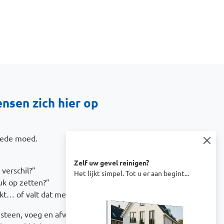
sen zich hier op
oede moed.
Zelf uw gevel reinigen?
verschil?”
Het lijkt simpel. Tot u er aan begint...
uk op zetten?”
Afbeelding
kt… of valt dat mee?”
e steen, voeg en afwerking