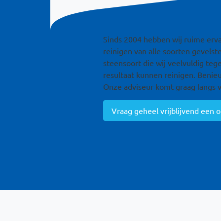
Sinds 2004 hebben wij ruime erv
reinigen van alle soorten gevelst
steensoort die wij veelvuldig t
resultaat kunnen reinigen. Beni
Onze adviseur komt graag langs v
Vraag geheel vrijblijvend een o