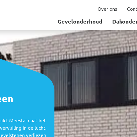
Over ons
Cont
Gevelonderhoud
Dakonde
een
uild. Meestal gaat het
ervuiling in de lucht.
gevelstenen verliezen