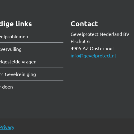
ige links
Contact
Gevelprotect Nederland BV
velproblemen
Elschot 6
4905 AZ Oosterhout
vervuiling
info@gevelprotect.nl
lgestelde vragen
M Gevelreiniging
f doen
Privacy