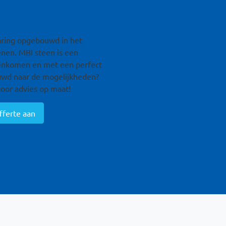
Remote video URL
aring opgebouwd in het
enen. MBI steen is een
egenkomen en met een perfect
euwd naar de mogelijkheden?
oor advies op maat!
fferte aan