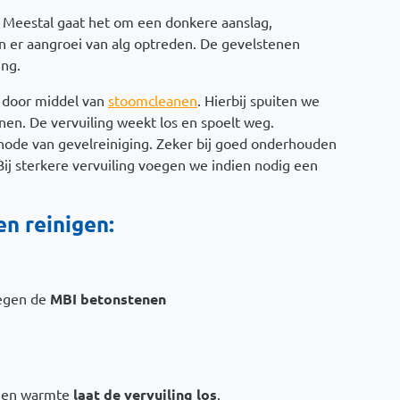
d. Meestal gaat het om een donkere aanslag,
an er aangroei van alg optreden. De gevelstenen
ing.
n door middel van
stoomcleanen
. Hierbij spuiten we
en. De vervuiling weekt los en spoelt weg.
hode van gevelreiniging. Zeker bij goed onderhouden
 Bij sterkere vervuiling voegen we indien nodig een
n reinigen:
tegen de
MBI betonstenen
k en warmte
laat de vervuiling los
.