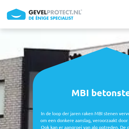
Overslaan en naar de inhoud gaan
MBI betonst
In de loop der jaren raken MBI stenen verv
om een donkere aanslag, veroorzaakt door v
Ook kan er aangroei van alg optreden. De 