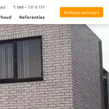
act
T: 088 – 737 0 737
Richtprijs aanvragen
rhoud
Referenties