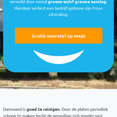
vervuild door vooral
groene en/of grauwe aanslag
.
Hierdoor verliest een bedrijfsgebouw zijn frisse
uitstraling.
Gratis voorstel op maat
Damwand is
goed te reinigen
. Door de platen periodiek
schoon te maken hecht de vervuiling zich minder vast