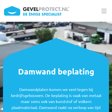
Overslaan en naar de inhoud gaan
Damwand beplating
Damwandplaten komen we veel tegen bij
bedrijfsgebouwen. De beplating is vaak van metaal
maar soms ook van kunststof of volkern
plaatmateriaal. Damwand raakt na verloop van tijd