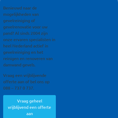
Remote video URL
Benieuwd naar de
mogelijkheden van
gevelreiniging of
gevelrenovatie voor uw
pand? Al sinds 2004 zijn
onze ervaren specialisten in
heel Nederland actief in
gevelreiniging en het
reinigen en renoveren van
damwand gevels.
Vraag een vrijblijvende
offerte aan of bel ons op
088 – 737 0 737.
Vraag geheel
vrijblijvend een offerte
aan