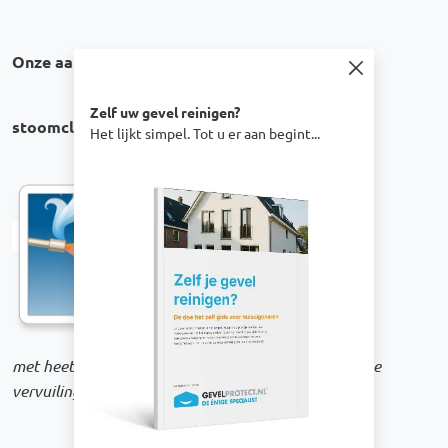
Onze aanpak bij damwandplaten:
Zelf uw gevel reinigen?
stoomcleanen
Het lijkt simpel. Tot u er aan begint...
Afbeelding
met heet water onder gepaste hoge druk spuiten we
vervuiling van de damwand platen