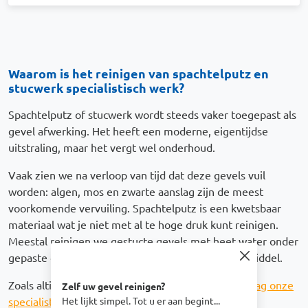
Waarom is het reinigen van spachtelputz en
stucwerk specialistisch werk?
Spachtelputz of stucwerk wordt steeds vaker toegepast als
gevel afwerking. Het heeft een moderne, eigentijdse
uitstraling, maar het vergt wel onderhoud.
Vaak zien we na verloop van tijd dat deze gevels vuil
worden: algen, mos en zwarte aanslag zijn de meest
voorkomende vervuiling. Spachtelputz is een kwetsbaar
materiaal wat je niet met al te hoge druk kunt reinigen.
Meestal reinigen we gestucte gevels met heet water onder
gepaste druk (geen hoge druk) en een reinigingsmiddel.
Zoals altijd is de optimale oplossing maatwerk.
Vraag onze
Zelf uw gevel reinigen?
Het lijkt simpel. Tot u er aan begint...
specialisten vrijblijvend om advies op maat
of lees