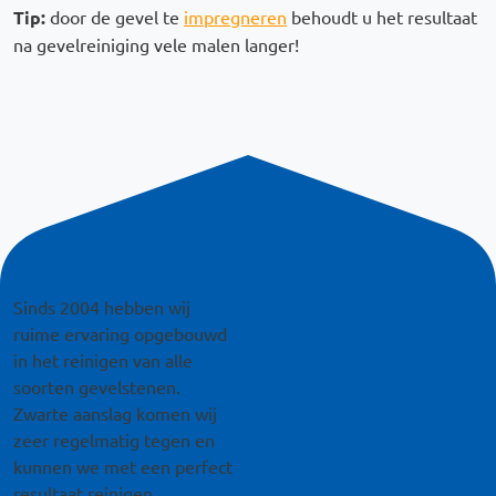
Tip:
door de gevel te
impregneren
behoudt u het resultaat
na gevelreiniging vele malen langer!
Remote video URL
Sinds 2004 hebben wij
ruime ervaring opgebouwd
in het reinigen van alle
soorten gevelstenen.
Zwarte aanslag komen wij
zeer regelmatig tegen en
kunnen we met een perfect
resultaat reinigen.