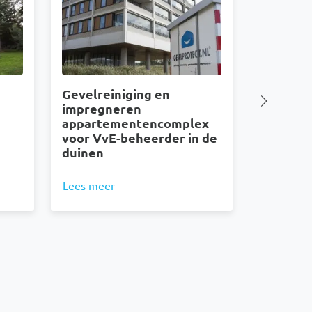
Gevelreiniging en
Gevelrei
impregneren
sportsch
appartementencomplex
Roosend
voor VvE-beheerder in de
duinen
Lees meer
Lees mee