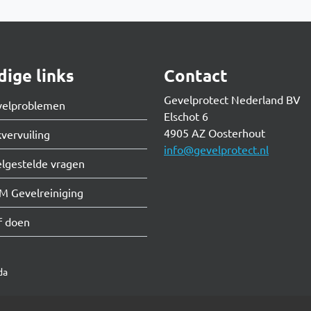
ige links
Contact
Gevelprotect Nederland BV
velproblemen
Elschot 6
4905 AZ Oosterhout
vervuiling
info@gevelprotect.nl
lgestelde vragen
M Gevelreiniging
f doen
da