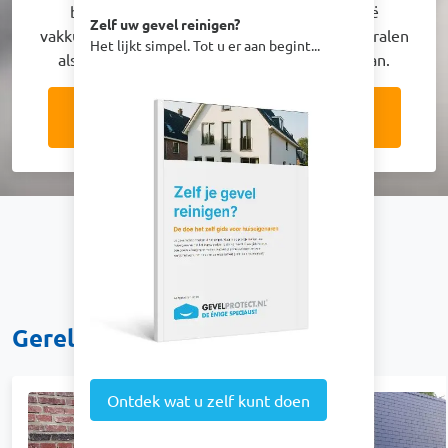
bedrijfspanden in heel Nederland en België
Zelf uw gevel reinigen?
vakkundig gereinigd. Laat uw pand ook weer stralen
Het lijkt simpel. Tot u er aan begint...
als nieuw en vraag vrijblijvend een offerte aan.
Afbeelding
Vraag nu een offerte aan!
Gerelateerde projecten
Ontdek wat u zelf kunt doen
Afbeelding
Afbeelding