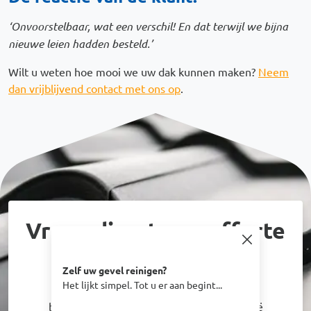
‘Onvoorstelbaar, wat een verschil! En dat terwijl we bijna
nieuwe leien hadden besteld.’
Wilt u weten hoe mooi we uw dak kunnen maken?
Neem
dan vrijblijvend contact met ons op
.
Vraag direct een offerte
aan!
Zelf uw gevel reinigen?
Het lijkt simpel. Tot u er aan begint...
Sinds 2004 hebben wij vele woningen en
bedrijfspanden in heel Nederland en België
Afbeelding