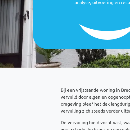
analyse, uitvoering en resu
Bij een vrijstaande woning in Br
vervuild door algen en opgehoopt 
omgeving bleef het dak langdurig
vervuiling zich steeds verder uitb
De vervuiling hield vocht vast, wa
vorstschade, lekkages en versnel