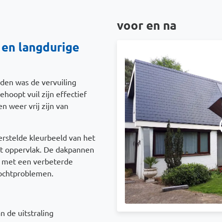
voor en na
 en langdurige
en was de vervuiling
hoopt vuil zijn effectief
 weer vrij zijn van
herstelde kleurbeeld van het
het oppervlak. De dakpannen
, met een verbeterde
vochtproblemen.
n de uitstraling