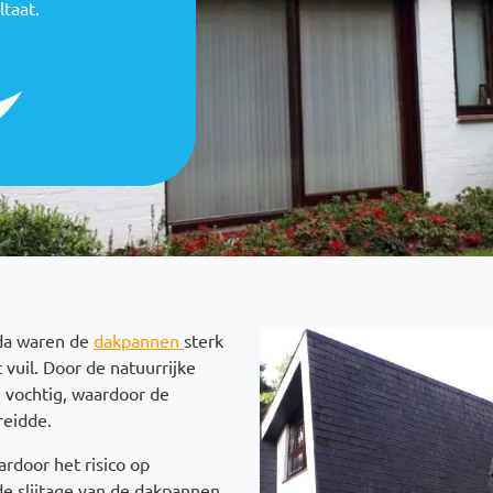
ltaat.
Afbeelding
eda waren de
dakpannen
sterk
vuil. Door de natuurrijke
 vochtig, waardoor de
reidde.
ardoor het risico op
de slijtage van de dakpannen