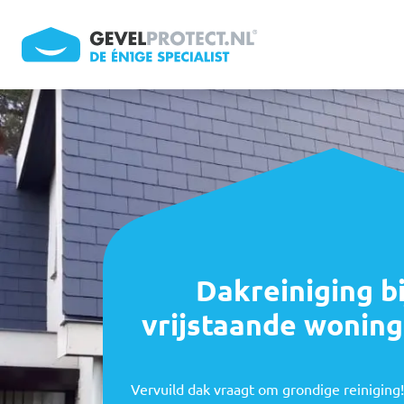
Overslaan en naar de inhoud gaan
Dakreiniging bi
vrijstaande woning
Vervuild dak vraagt om grondige reiniging! 