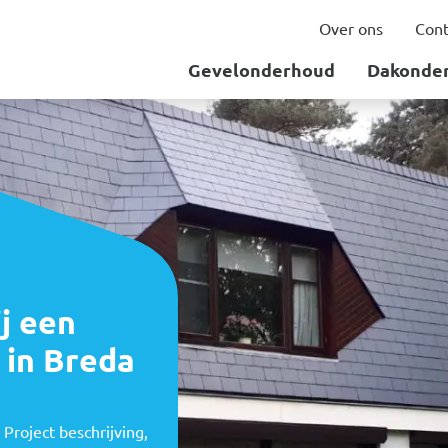
Over ons
Cont
Gevelonderhoud
Dakonde
j een
 in Breda
Project beschrijving,