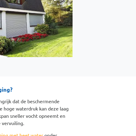
ging?
langrijk dat de beschermende
te hoge waterdruk kan deze laag
kpan sneller vocht opneemt en
vervuiling.
ging met heet water
onder