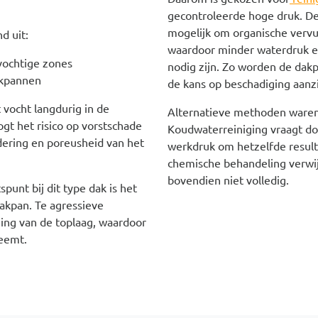
gecontroleerde hoge druk. D
mogelijk om organische vervui
d uit:
waardoor minder waterdruk 
vochtige zones
nodig zijn. Zo worden de dakp
akpannen
de kans op beschadiging aanzi
 vocht langdurig in de
Alternatieve methoden waren 
ogt het risico op vorstschade
Koudwaterreiniging vraagt d
dering en poreusheid van het
werkdruk om hetzelfde resulta
chemische behandeling verwij
bovendien niet volledig.
punt bij dit type dak is het
akpan. Te agressieve
ging van de toplaag, waardoor
neemt.