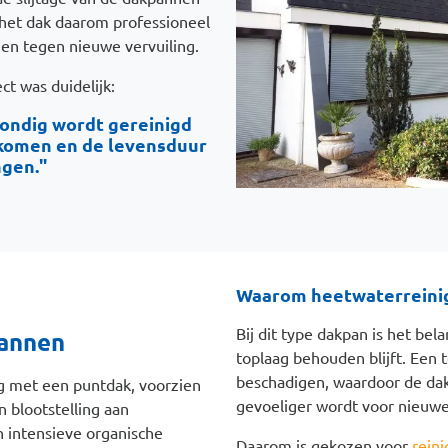
het dak daarom professioneel
men tegen nieuwe vervuiling.
t was duidelijk:
rondig wordt gereinigd
komen en de levensduur
ngen."
Waarom heetwaterreini
Bij dit type dakpan is het be
pannen
toplaag behouden blijft. Een 
beschadigen, waardoor de da
g met een puntdak, voorzien
gevoeliger wordt voor nieuwe 
 blootstelling aan
 intensieve organische
Daarom is gekozen voor
reini