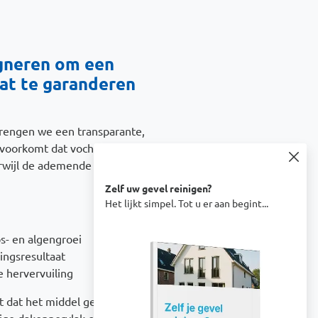
gneren om een
aat te garanderen
brengen we een transparante,
voorkomt dat vocht en vuil de
rwijl de ademende werking
Zelf uw gevel reinigen?
Het lijkt simpel. Tot u er aan begint...
Afbeelding
- en algengroei
ingsresultaat
 hervervuiling
et dat het middel gelijkmatig werd
ige dakoppervlak consistent