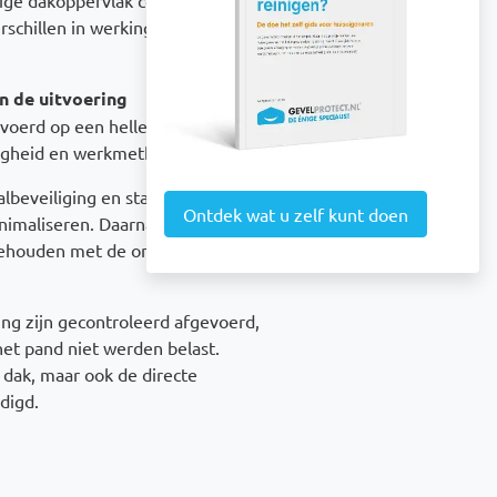
schillen in werking en uitstraling
n de uitvoering
voerd op een hellend dak, wat
iligheid en werkmethodiek.
lbeveiliging en stabiele
Ontdek wat u zelf kunt doen
nimaliseren. Daarnaast is tijdens
gehouden met de omgeving van
ng zijn gecontroleerd afgevoerd,
et pand niet werden belast.
t dak, maar ook de directe
digd.