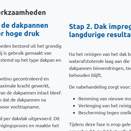
werkzaamheden
n de dakpannen
Stap 2. D
ak impre
r hoge druk
langdurige result
eden bestond uit het grondig
ij is gebruik gemaakt van
Na het reinigen van het dak 
estemd op het type dakpan en
waterafstotende laag aan die 
dakpannen binnendringen, te
behouden blijft.
continu gecontroleerd en
maximale kracht gewerkt,
De nabehandeling zorgt voor:
an de dakpannen intact bleef.
Remming van nieuwe mos
en dat de dakpannen na
Verlenging van het reinig
n voor vochtopname.
Bescherming tegen snelle
 per dakvlak uitgevoerd. Dit
Tijdens deze fase is erop gel
inigingsproces en maakte het
aangebracht, zodat het volled