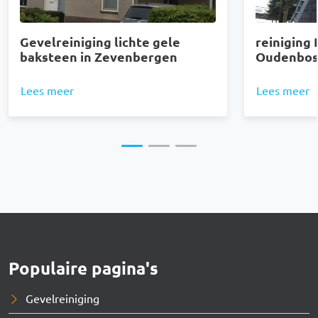
Gevelreiniging lichte gele
reiniging 
baksteen in Zevenbergen
Oudenbos
Lees meer
Lees meer
Populaire pagina's
Gevelreiniging